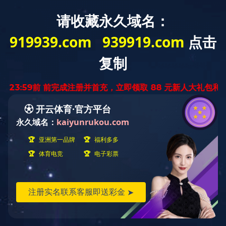
首页
企业概况
世界杯在线观看官
首页banner
网（中国）登录入
当前位置：
首页
>
世界杯在线观看官网（中国）登录入口
>
市政及电力项目
口
腾飞大街北
来源