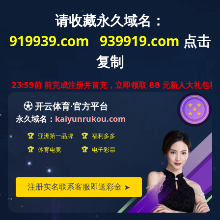
首页
企业概况
世界杯在线观看官
首页banner
网（中国）登录入
当前位置：
首页
>
新闻资讯
>
图片新闻
口
远达国际召
来
2025年11月17日，远达国际召开
2025年
“安全月”“质